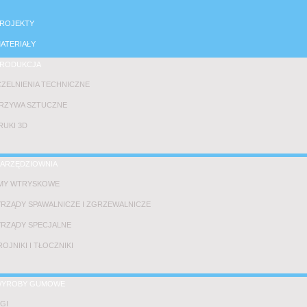
ROJEKTY
ATERIAŁY
RODUKCJA
ZELNIENIA TECHNICZNE
RZYWA SZTUCZNE
UKI 3D
ARZĘDZIOWNIA
MY WTRYSKOWE
RZĄDY SPAWALNICZE I ZGRZEWALNICZE
RZĄDY SPECJALNE
OJNIKI I TŁOCZNIKI
YROBY GUMOWE
GI