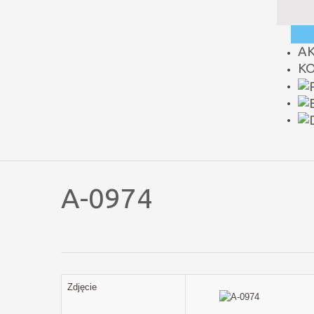
A
K
A-0974
Zdjęcie