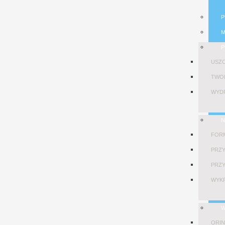
P
M
P
USZC
TWO
WYDR
N
FOR
PRZY
PRZY
WYKR
W
ORIN