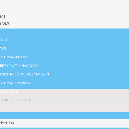
RT
RMA
 NAS
AQS
OLITYKA JAKOŚCI
ERTYFIKATY / NAGRODY
RZESTRZEŃ ROBOCZA MASZYN
OLITYKA PRYWATNOŚCI
OTACJE UE
TANIE OFERTOWE NR1
FERTA