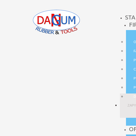
STA
FI
O
F
P
C
P
P
D
ZAPY
O