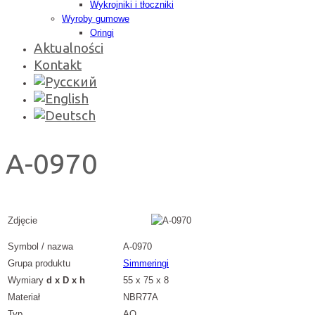
Wykrojniki i tłoczniki
Wyroby gumowe
Oringi
Aktualności
Kontakt
A-0970
Zdjęcie
Symbol / nazwa
A-0970
Grupa produktu
Simmeringi
Wymiary
d x D x h
55 x 75 x 8
Materiał
NBR77A
Typ
AO