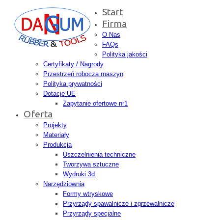
Start
Firma
O Nas
FAQs
Polityka jakości
Certyfikaty / Nagrody
Przestrzeń robocza maszyn
Polityka prywatności
Dotacje UE
Zapytanie ofertowe nr1
Oferta
Projekty
Materiały
Produkcja
Uszczelnienia techniczne
Tworzywa sztuczne
Wydruki 3d
Narzędziownia
Formy wtryskowe
Przyrządy spawalnicze i zgrzewalnicze
Przyrządy specjalne