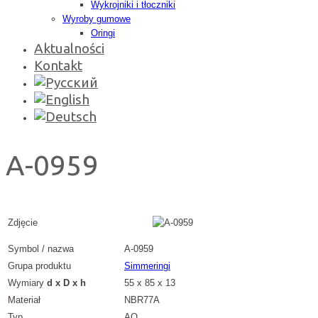
Wykrojniki i tłoczniki
Wyroby gumowe
Oringi
Aktualności
Kontakt
A-0959
Zdjęcie
Symbol / nazwa
A-0959
Grupa produktu
Simmeringi
Wymiary
d x D x h
55 x 85 x 13
Materiał
NBR77A
Typ
AO