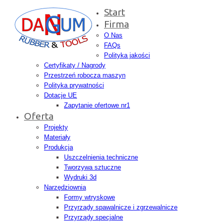
Start
Firma
O Nas
FAQs
Polityka jakości
Certyfikaty / Nagrody
Przestrzeń robocza maszyn
Polityka prywatności
Dotacje UE
Zapytanie ofertowe nr1
Oferta
Projekty
Materiały
Produkcja
Uszczelnienia techniczne
Tworzywa sztuczne
Wydruki 3d
Narzędziownia
Formy wtryskowe
Przyrządy spawalnicze i zgrzewalnicze
Przyrządy specjalne