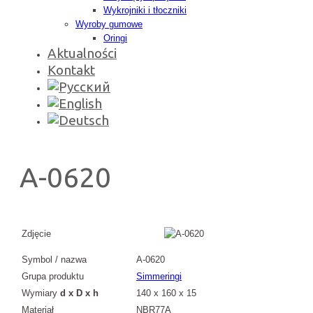
Wykrojniki i tłoczniki
Wyroby gumowe
Oringi
Aktualności
Kontakt
A-0620
Zdjęcie
Symbol / nazwa
A-0620
Grupa produktu
Simmeringi
Wymiary
d x D x h
140 x 160 x 15
Materiał
NBR77A