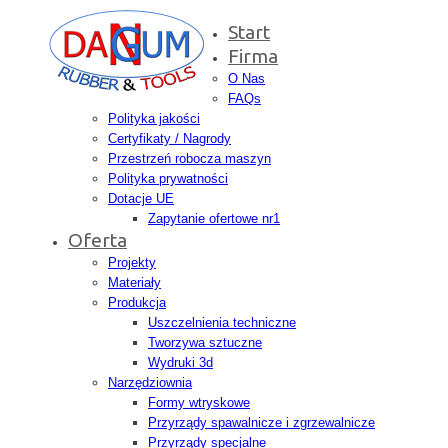
Start
Firma
O Nas
FAQs
Polityka jakości
Certyfikaty / Nagrody
Przestrzeń robocza maszyn
Polityka prywatności
Dotacje UE
Zapytanie ofertowe nr1
Oferta
Projekty
Materiały
Produkcja
Uszczelnienia techniczne
Tworzywa sztuczne
Wydruki 3d
Narzędziownia
Formy wtryskowe
Przyrządy spawalnicze i zgrzewalnicze
Przyrządy specjalne