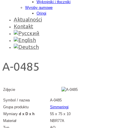
Wykrojniki i tłoczniki
Wyroby gumowe
Oringi
Aktualności
Kontakt
A-0485
Zdjęcie
Symbol / nazwa
A-0485
Grupa produktu
Simmeringi
Wymiary
d x D x h
55 x 75 x 10
Materiał
NBR77A
Typ
AO