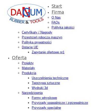
Start
Firma
O Nas
FAQs
Polityka jakości
Certyfikaty / Nagrody
Przestrzeń robocza maszyn
Polityka prywatności
Dotacje UE
Zapytanie ofertowe nr1
Oferta
Projekty
Materiały
Produkcja
Uszczelnienia techniczne
Tworzywa sztuczne
Wydruki 3d
Narzędziownia
Formy wtryskowe
Przyrządy spawalnicze i zgrzewalnicze
Przyrządy specjalne