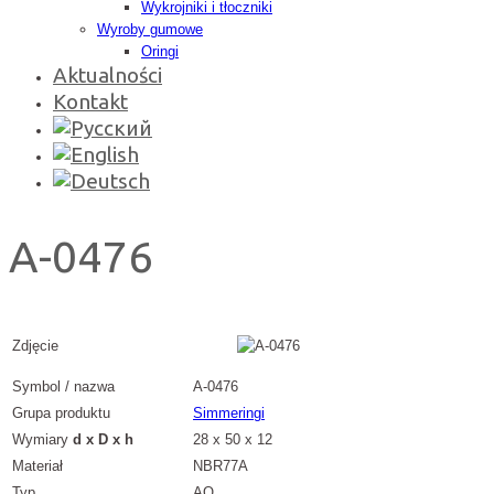
Wykrojniki i tłoczniki
Wyroby gumowe
Oringi
Aktualności
Kontakt
A-0476
Zdjęcie
Symbol / nazwa
A-0476
Grupa produktu
Simmeringi
Wymiary
d x D x h
28 x 50 x 12
Materiał
NBR77A
Typ
AO