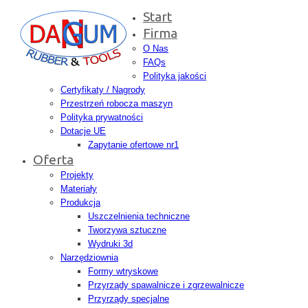
Start
Firma
O Nas
FAQs
Polityka jakości
Certyfikaty / Nagrody
Przestrzeń robocza maszyn
Polityka prywatności
Dotacje UE
Zapytanie ofertowe nr1
Oferta
Projekty
Materiały
Produkcja
Uszczelnienia techniczne
Tworzywa sztuczne
Wydruki 3d
Narzędziownia
Formy wtryskowe
Przyrządy spawalnicze i zgrzewalnicze
Przyrządy specjalne