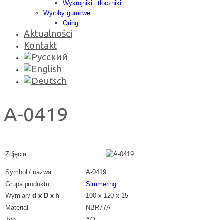
Wykrojniki i tłoczniki
Wyroby gumowe
Oringi
Aktualności
Kontakt
A-0419
Zdjęcie
Symbol / nazwa
A-0419
Grupa produktu
Simmeringi
Wymiary
d x D x h
100 x 120 x 15
Materiał
NBR77A
Typ
AO