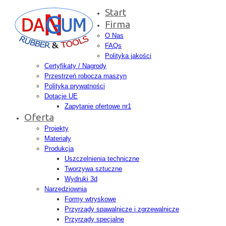
Start
Firma
O Nas
FAQs
Polityka jakości
Certyfikaty / Nagrody
Przestrzeń robocza maszyn
Polityka prywatności
Dotacje UE
Zapytanie ofertowe nr1
Oferta
Projekty
Materiały
Produkcja
Uszczelnienia techniczne
Tworzywa sztuczne
Wydruki 3d
Narzędziownia
Formy wtryskowe
Przyrządy spawalnicze i zgrzewalnicze
Przyrządy specjalne