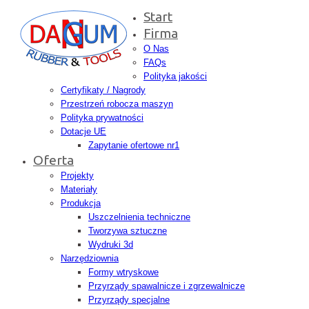
Start
Firma
O Nas
FAQs
Polityka jakości
Certyfikaty / Nagrody
Przestrzeń robocza maszyn
Polityka prywatności
Dotacje UE
Zapytanie ofertowe nr1
Oferta
Projekty
Materiały
Produkcja
Uszczelnienia techniczne
Tworzywa sztuczne
Wydruki 3d
Narzędziownia
Formy wtryskowe
Przyrządy spawalnicze i zgrzewalnicze
Przyrządy specjalne