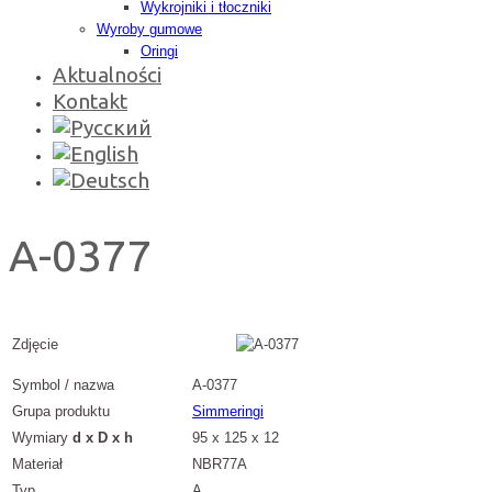
Wykrojniki i tłoczniki
Wyroby gumowe
Oringi
Aktualności
Kontakt
A-0377
Zdjęcie
Symbol / nazwa
A-0377
Grupa produktu
Simmeringi
Wymiary
d x D x h
95 x 125 x 12
Materiał
NBR77A
Typ
A