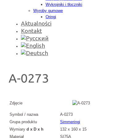
Wykrojniki i tłoczniki
Wyroby gumowe
Oringi
Aktualności
Kontakt
A-0273
Zdjęcie
Symbol / nazwa
A-0273
Grupa produktu
Simmeringi
Wymiary
d x D x h
132 x 160 x 15
Materiał
SI75A