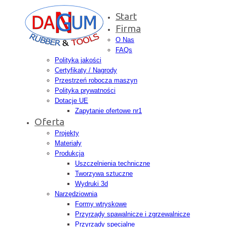
Start
Firma
O Nas
FAQs
Polityka jakości
Certyfikaty / Nagrody
Przestrzeń robocza maszyn
Polityka prywatności
Dotacje UE
Zapytanie ofertowe nr1
Oferta
Projekty
Materiały
Produkcja
Uszczelnienia techniczne
Tworzywa sztuczne
Wydruki 3d
Narzędziownia
Formy wtryskowe
Przyrządy spawalnicze i zgrzewalnicze
Przyrządy specjalne