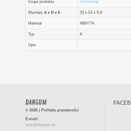
Grupa produktu
Simmeringi
Wymiary
d x D x h
33 x 52 x 8.8
Materiał
NBR77A
Typ
A
Opis
DANGUM
FACE
© 2026 |
Polityka prywatności
E-mail:
biuro@dangum.pl