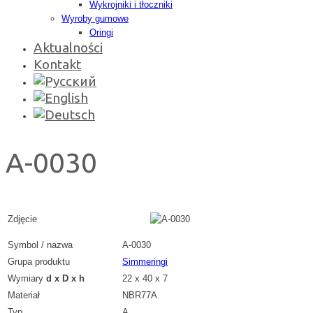
Wykrojniki i tłoczniki
Wyroby gumowe
Oringi
Aktualności
Kontakt
A-0030
Zdjęcie
Symbol / nazwa
A-0030
Grupa produktu
Simmeringi
Wymiary
d x D x h
22 x 40 x 7
Materiał
NBR77A
Typ
A