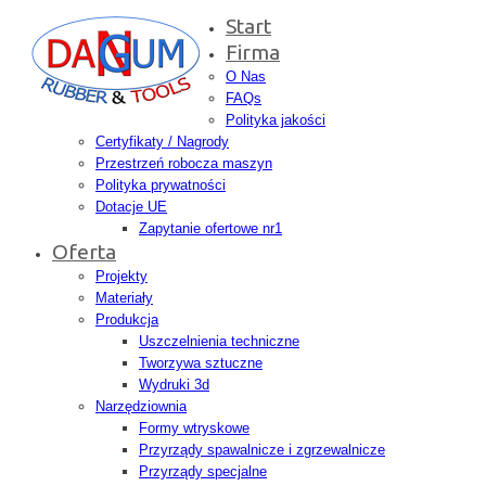
Start
Firma
O Nas
FAQs
Polityka jakości
Certyfikaty / Nagrody
Przestrzeń robocza maszyn
Polityka prywatności
Dotacje UE
Zapytanie ofertowe nr1
Oferta
Projekty
Materiały
Produkcja
Uszczelnienia techniczne
Tworzywa sztuczne
Wydruki 3d
Narzędziownia
Formy wtryskowe
Przyrządy spawalnicze i zgrzewalnicze
Przyrządy specjalne