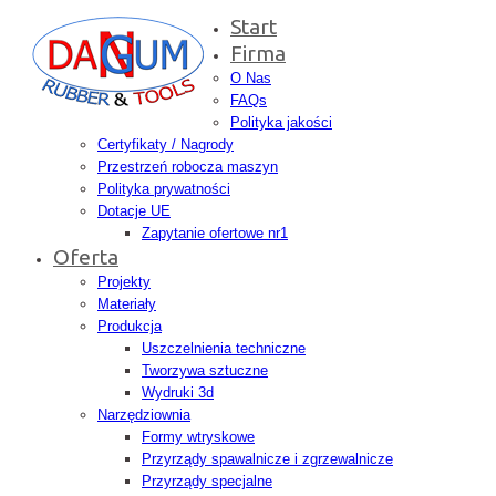
Start
Firma
O Nas
FAQs
Polityka jakości
Certyfikaty / Nagrody
Przestrzeń robocza maszyn
Polityka prywatności
Dotacje UE
Zapytanie ofertowe nr1
Oferta
Projekty
Materiały
Produkcja
Uszczelnienia techniczne
Tworzywa sztuczne
Wydruki 3d
Narzędziownia
Formy wtryskowe
Przyrządy spawalnicze i zgrzewalnicze
Przyrządy specjalne