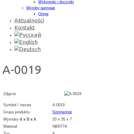
Wykrojniki i tłoczniki
Wyroby gumowe
Oringi
Aktualności
Kontakt
A-0019
Zdjęcie
Symbol / nazwa
A-0019
Grupa produktu
Simmeringi
Wymiary
d x D x h
20 x 35 x 7
Materiał
NBR77A
Typ
A