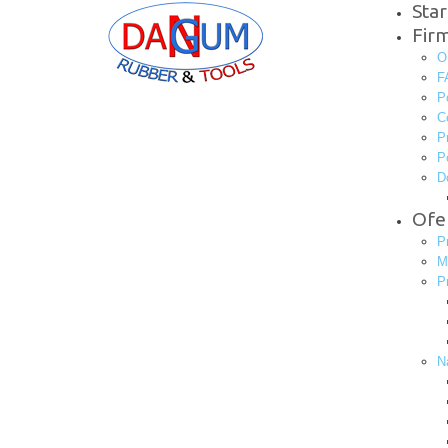
Star
Fir
O
F
P
C
P
P
D
Ofe
P
M
P
N