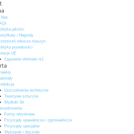
t
ma
 Nas
AQs
olityka jakości
ertyfikaty / Nagrody
rzestrzeń robocza maszyn
olityka prywatności
otacje UE
Zapytanie ofertowe nr1
rta
rojekty
ateriały
rodukcja
Uszczelnienia techniczne
Tworzywa sztuczne
Wydruki 3d
arzędziownia
Formy wtryskowe
Przyrządy spawalnicze i zgrzewalnicze
Przyrządy specjalne
Wykrojniki i tłoczniki