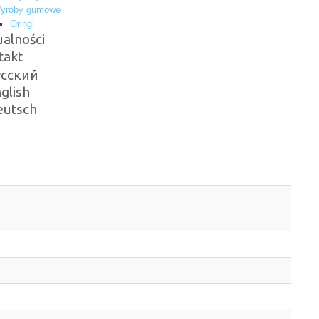
yroby gumowe
Oringi
alności
takt