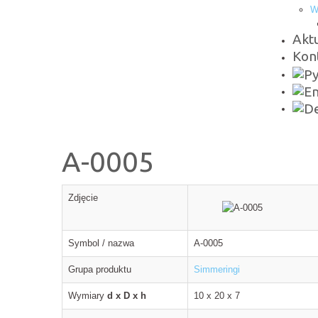
W
Aktu
Kon
A-0005
Zdjęcie
Symbol / nazwa
A-0005
Grupa produktu
Simmeringi
Wymiary
d x D x h
10 x 20 x 7