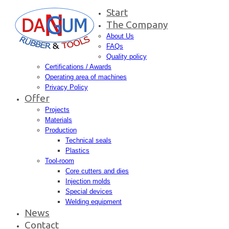
Start
The Company
About Us
FAQs
Quality policy
Certifications / Awards
Operating area of machines
Privacy Policy
Offer
Projects
Materials
Production
Technical seals
Plastics
Tool-room
Core cutters and dies
Injection molds
Special devices
Welding equipment
News
Contact