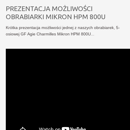
PREZENTACJA MOŻLIWOŚCI
OBRABIARKI MIKRON HPM 800U
Krótka prezentacja możliwości jednej z naszych obrabiarek, 5-
osiowej GF Agie Charmilles Mikron HPM 800U...