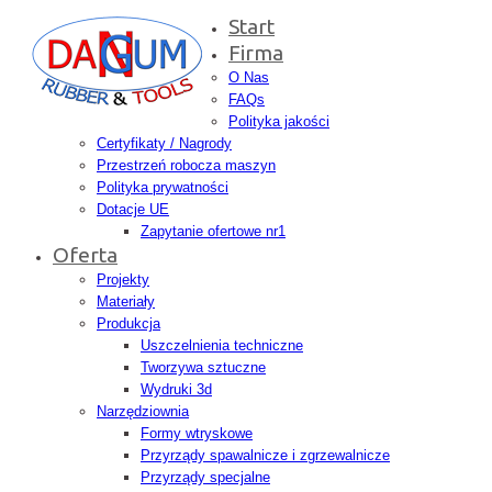
Start
Firma
O Nas
FAQs
Polityka jakości
Certyfikaty / Nagrody
Przestrzeń robocza maszyn
Polityka prywatności
Dotacje UE
Zapytanie ofertowe nr1
Oferta
Projekty
Materiały
Produkcja
Uszczelnienia techniczne
Tworzywa sztuczne
Wydruki 3d
Narzędziownia
Formy wtryskowe
Przyrządy spawalnicze i zgrzewalnicze
Przyrządy specjalne