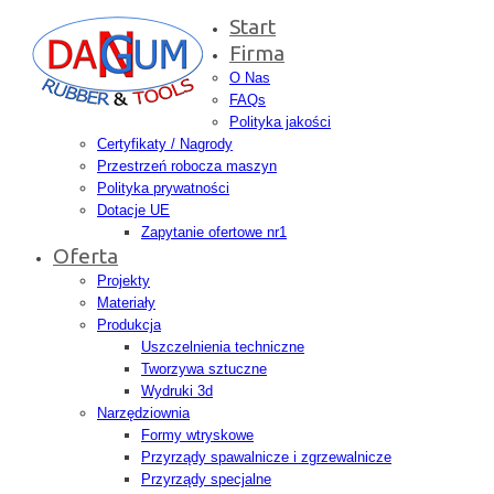
Start
Firma
O Nas
FAQs
Polityka jakości
Certyfikaty / Nagrody
Przestrzeń robocza maszyn
Polityka prywatności
Dotacje UE
Zapytanie ofertowe nr1
Oferta
Projekty
Materiały
Produkcja
Uszczelnienia techniczne
Tworzywa sztuczne
Wydruki 3d
Narzędziownia
Formy wtryskowe
Przyrządy spawalnicze i zgrzewalnicze
Przyrządy specjalne