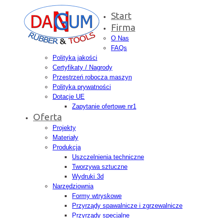
Start
Firma
O Nas
FAQs
Polityka jakości
Certyfikaty / Nagrody
Przestrzeń robocza maszyn
Polityka prywatności
Dotacje UE
Zapytanie ofertowe nr1
Oferta
Projekty
Materiały
Produkcja
Uszczelnienia techniczne
Tworzywa sztuczne
Wydruki 3d
Narzędziownia
Formy wtryskowe
Przyrządy spawalnicze i zgrzewalnicze
Przyrządy specjalne