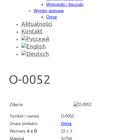
Wykrojniki i tłoczniki
Wyroby gumowe
Oringi
Aktualności
Kontakt
O-0052
Zdjęcie
Symbol / nazwa
O-0052
Grupa produktu
Oringi
Wymiary
d x D
22 x 3
Materiał
SI75A