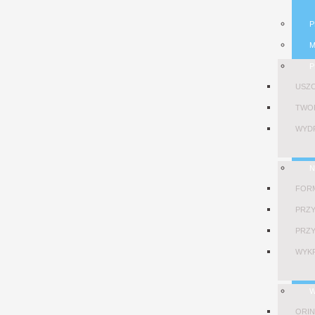
P
M
P
USZC
TWO
WYDR
N
FOR
PRZY
PRZY
WYKR
W
ORIN