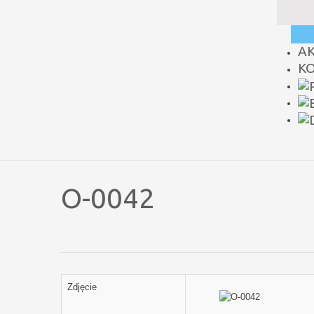
A
K
O-0042
Zdjęcie