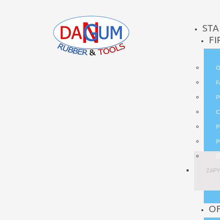
STA
FI
O
F
P
C
P
P
D
ZAPY
O