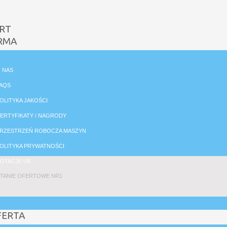
RT
RMA
 NAS
AQS
OLITYKA JAKOŚCI
ERTYFIKATY / NAGRODY
RZESTRZEŃ ROBOCZA MASZYN
OLITYKA PRYWATNOŚCI
OTACJE UE
TANIE OFERTOWE NR1
FERTA