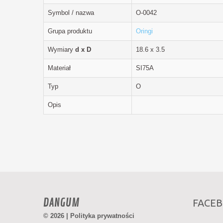
Symbol / nazwa
O-0042
Grupa produktu
Oringi
Wymiary
d x D
18.6 x 3.5
Materiał
SI75A
Typ
O
Opis
DANGUM
FACE
© 2026 |
Polityka prywatności