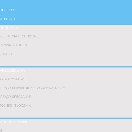
ROJEKTY
ATERIAŁY
RODUKCJA
ZELNIENIA TECHNICZNE
RZYWA SZTUCZNE
UKI 3D
ARZĘDZIOWNIA
MY WTRYSKOWE
RZĄDY SPAWALNICZE I ZGRZEWALNICZE
RZĄDY SPECJALNE
OJNIKI I TŁOCZNIKI
YROBY GUMOWE
GI