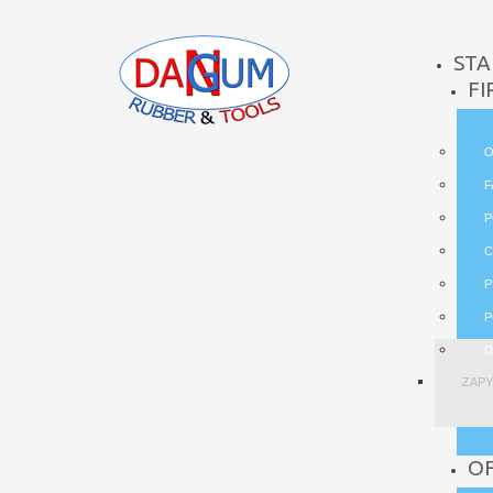
STA
FI
O
F
P
C
P
P
D
ZAPY
O