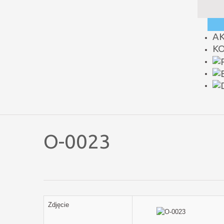
A
K
O-0023
Zdjęcie