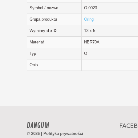
Symbol / nazwa
O-0023
Grupa produktu
Oringi
Wymiary
d x D
13 x 5
Materiał
NBR70A
Typ
O
Opis
DANGUM
FACE
© 2026 |
Polityka prywatności