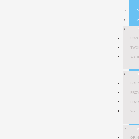
P
M
P
USZC
TWO
WYDR
N
FOR
PRZY
PRZY
WYKR
W
ORIN