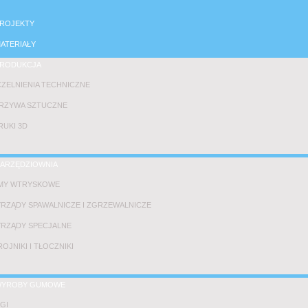
ROJEKTY
ATERIAŁY
RODUKCJA
ZELNIENIA TECHNICZNE
RZYWA SZTUCZNE
UKI 3D
ARZĘDZIOWNIA
MY WTRYSKOWE
RZĄDY SPAWALNICZE I ZGRZEWALNICZE
RZĄDY SPECJALNE
OJNIKI I TŁOCZNIKI
YROBY GUMOWE
GI