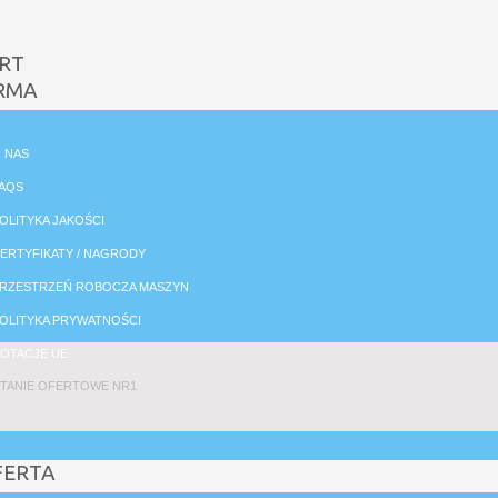
RT
RMA
 NAS
AQS
OLITYKA JAKOŚCI
ERTYFIKATY / NAGRODY
RZESTRZEŃ ROBOCZA MASZYN
OLITYKA PRYWATNOŚCI
OTACJE UE
TANIE OFERTOWE NR1
FERTA