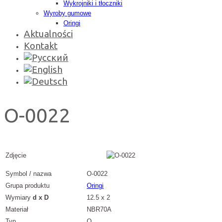
Wykrojniki i tłoczniki
Wyroby gumowe
Oringi
Aktualności
Kontakt
O-0022
Zdjęcie
Symbol / nazwa
O-0022
Grupa produktu
Oringi
Wymiary
d x D
12.5 x 2
Materiał
NBR70A
Typ
O