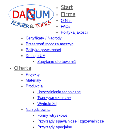
Start
Firma
O Nas
FAQs
Polityka jakości
Certyfikaty / Nagrody
Przestrzeń robocza maszyn
Polityka prywatności
Dotacje UE
Zapytanie ofertowe nr1
Oferta
Projekty
Materiały
Produkcja
Uszczelnienia techniczne
Tworzywa sztuczne
Wydruki 3d
Narzędziownia
Formy wtryskowe
Przyrządy spawalnicze i zgrzewalnicze
Przyrządy specjalne