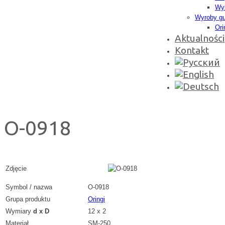
Wyk
Wyroby g
Ori
Aktualności
Kontakt
O-0918
Zdjęcie
Symbol / nazwa
O-0918
Grupa produktu
Oringi
Wymiary
d x D
12 x 2
Materiał
SM-250