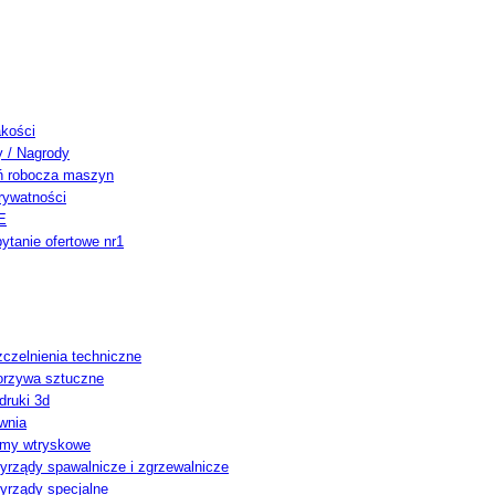
akości
y / Nagrody
ń robocza maszyn
rywatności
E
ytanie ofertowe nr1
czelnienia techniczne
orzywa sztuczne
ruki 3d
wnia
rmy wtryskowe
yrządy spawalnicze i zgrzewalnicze
yrządy specjalne