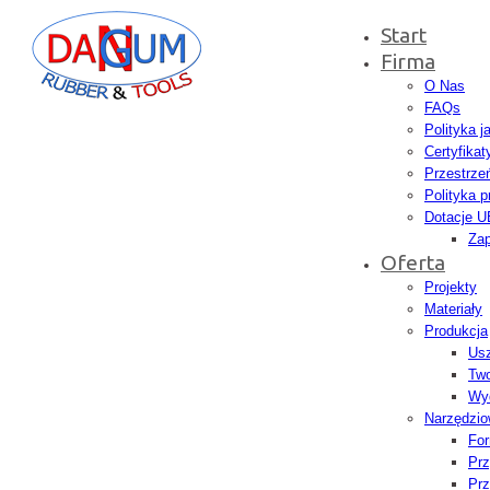
Start
Firma
O Nas
FAQs
Polityka j
Certyfikat
Przestrze
Polityka p
Dotacje U
Zap
Oferta
Projekty
Materiały
Produkcja
Usz
Tw
Wyd
Narzędzio
Fo
Prz
Prz