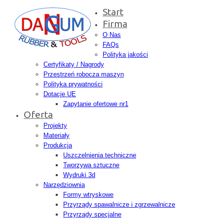
Start
Firma
O Nas
FAQs
Polityka jakości
Certyfikaty / Nagrody
Przestrzeń robocza maszyn
Polityka prywatności
Dotacje UE
Zapytanie ofertowe nr1
Oferta
Projekty
Materiały
Produkcja
Uszczelnienia techniczne
Tworzywa sztuczne
Wydruki 3d
Narzędziownia
Formy wtryskowe
Przyrządy spawalnicze i zgrzewalnicze
Przyrządy specjalne