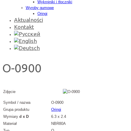
Wykrojniki i tłoczniki
Wyroby gumowe
Oringi
Aktualności
Kontakt
O-0900
Zdjęcie
Symbol / nazwa
O-0900
Grupa produktu
Oringi
Wymiary
d x D
6.3 x 2.4
Materiał
NBR80A
Typ
O