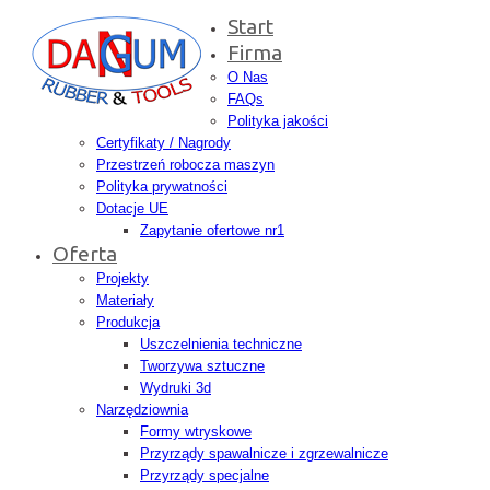
Start
Firma
O Nas
FAQs
Polityka jakości
Certyfikaty / Nagrody
Przestrzeń robocza maszyn
Polityka prywatności
Dotacje UE
Zapytanie ofertowe nr1
Oferta
Projekty
Materiały
Produkcja
Uszczelnienia techniczne
Tworzywa sztuczne
Wydruki 3d
Narzędziownia
Formy wtryskowe
Przyrządy spawalnicze i zgrzewalnicze
Przyrządy specjalne