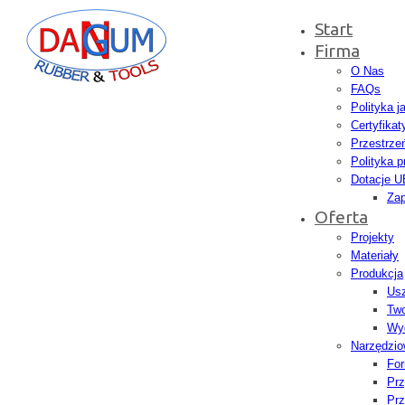
Start
Firma
O Nas
FAQs
Polityka j
Certyfikat
Przestrze
Polityka p
Dotacje U
Zap
Oferta
Projekty
Materiały
Produkcja
Usz
Tw
Wyd
Narzędzio
Fo
Prz
Prz