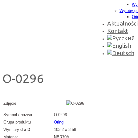
Wyk
Wyroby g
Ori
Aktualności
Kontakt
O-0296
Zdjęcie
Symbol / nazwa
O-0296
Grupa produktu
Oringi
Wymiary
d x D
103.2 x 3.58
Materiał
NBR70A