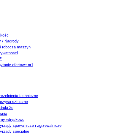
akości
y / Nagrody
ń robocza maszyn
rywatności
E
ytanie ofertowe nr1
czelnienia techniczne
orzywa sztuczne
ruki 3d
wnia
rmy wtryskowe
yrządy spawalnicze i zgrzewalnicze
yrządy specjalne